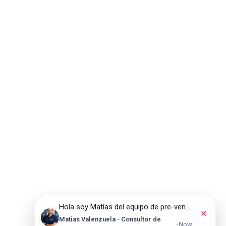
Hola soy Matías del equipo de pre-venta de servicios, mucho gusto. ¿En qué puedo ayudarte hoy?
✕
Matias Valenzuela - Consultor de
•
Now